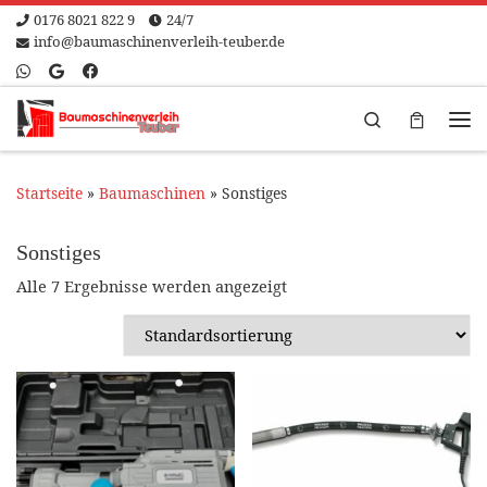
0176 8021 822 9
24/7
Zum Inhalt springen
info@baumaschinenverleih-teuber.de
Search
Me
Startseite
»
Baumaschinen
»
Sonstiges
Sonstiges
Alle 7 Ergebnisse werden angezeigt