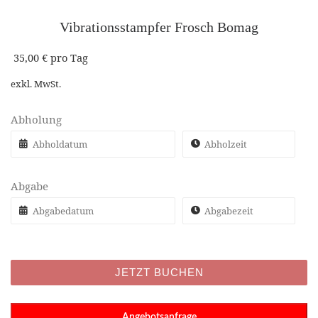
Vibrationsstampfer Frosch Bomag
35,00
€
pro Tag
exkl. MwSt.
Abholung
Abgabe
A
l
JETZT BUCHEN
t
e
r
n
Angebotsanfrage