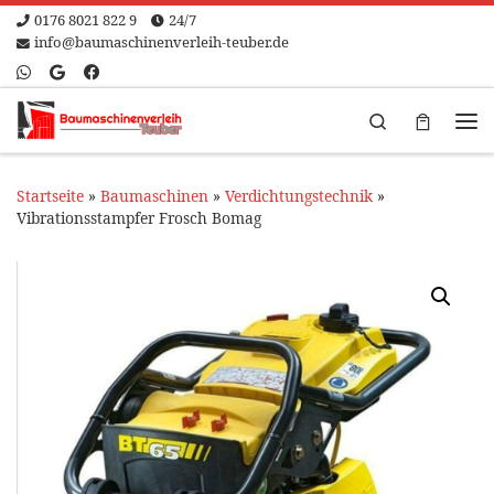
0176 8021 822 9
24/7
Zum Inhalt springen
info@baumaschinenverleih-teuber.de
Search
Me
Startseite
»
Baumaschinen
»
Verdichtungstechnik
»
Vibrationsstampfer Frosch Bomag